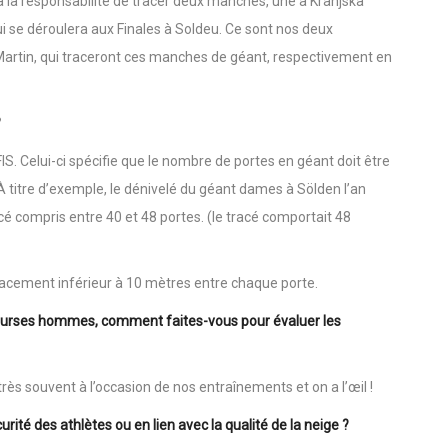
a la responsabilité de tracer deux manches, une à Kranjska
qui se déroulera aux Finales à Soldeu. Ce sont nos deux
Martin, qui traceront ces manches de géant, respectivement en
?
S. Celui-ci spécifie que le nombre de portes en géant doit être
À titre d’exemple, le dénivelé du géant dames à Sölden l’an
cé compris entre 40 et 48 portes. (le tracé comportait 48
espacement inférieur à 10 mètres entre chaque porte.
 courses hommes, comment faites-vous pour évaluer les
rès souvent à l’occasion de nos entraînements et on a l’œil !