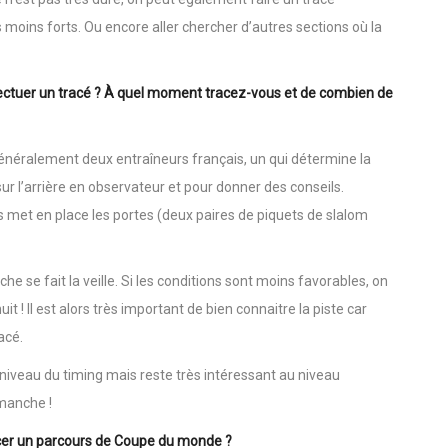
s bon état, on décalera le tracé pour éviter que la piste se
 n’est pas très dure, on peut également faire un tracé
 moins forts. Ou encore aller chercher d’autres sections où la
ctuer un tracé ? À quel moment tracez-vous et de combien de
énéralement deux entraîneurs français, un qui détermine la
sur l’arrière en observateur et pour donner des conseils.
es met en place les portes (deux paires de piquets de slalom
e se fait la veille. Si les conditions sont moins favorables, on
it ! Il est alors très important de bien connaitre la piste car
acé.
iveau du timing mais reste très intéressant au niveau
 manche !