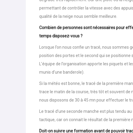
Oui, bien sûr. Si une portion de la piste est en moin
dégrade très rapidement. Sur une piste où la neige
permettant de contrôler la vitesse avec des appuis
qualité de la neige nous semble meilleure.
Combien de personnes sont nécessaires pour effe
temps disposez-vous ?
Lorsque l’on nous confie un tracé, nous sommes g
position des portes et le second qui se positionne 
L’équipe de l’organisation apporte les piquets et l
munis d’une banderole).
Si la météo est bonne, le tracé de la première manch
trace le matin de la course, très tôt et souvent de nu
nous disposons de 30 à 45 mn pour effectuer le tr
Le tracé d’une seconde manche est plus tendu au n
tactique, car on connait le résultat de la première