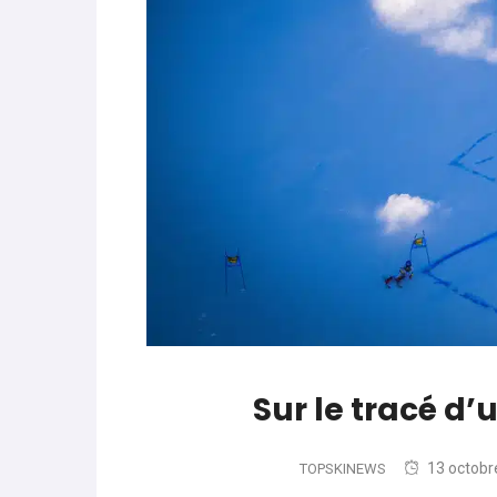
parle de préparation mentale
World Cup
-
Les (bons) mots pour le dire
Favrot
Evénements
-
Lara Gut-Behrami met un te
JOP 2030
-
Jeux d’hiver 2030 : l’actu en 
Sur le tracé d