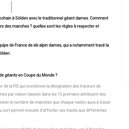
e 2022
World Cup
0
3995
chain à Sölden avec le traditionnel géant dames. Comment
urs des manches ? quelles sont les règles à respecter et
l’équipe de France de ski alpin dames, qui a notamment tracé la
ölden.
 de géants en Coupe du Monde ?
or de la FIS qui coordonne la désignation des traceurs de
ètes par nation classés dans les 15 premiers attribuent des
erminer le nombre de manches que chaque nation aura à tracer
 sort permet ensuite d’affecter ces tracés aux différentes