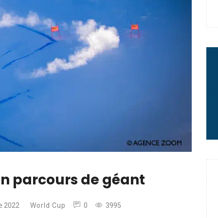
 : le message fort de Thibaut
rme à sa carrière
2 minutes chrono
’un parcours de géant