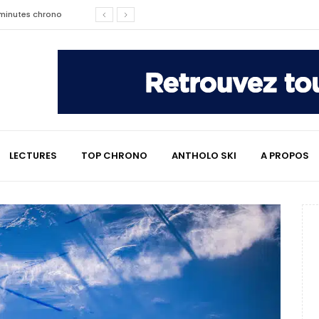
affaire qui a marqué le ski
les raisons de son changement de
e : le témoignage émouvant de
LECTURES
TOP CHRONO
ANTHOLO SKI
A PROPOS
2 minutes chrono
lympiques divisent déjà la
 L’Alpe
e : quand Hugo Desgrippes nous