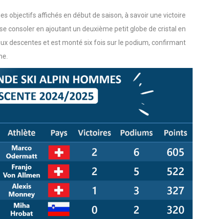
es objectifs affichés en début de saison, à savoir une victoire
 se consoler en ajoutant un deuxième petit globe de cristal en
deux descentes et est monté six fois sur le podium, confirmant
ne.