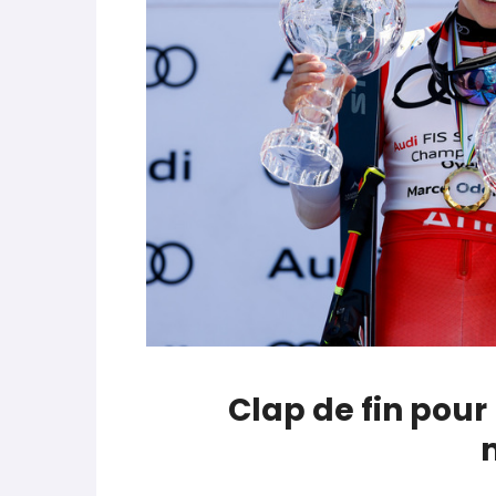
parle de préparation mentale
World Cup
-
Les (bons) mots pour le dire
Favrot
Evénements
-
Lara Gut-Behrami met un te
JOP 2030
-
Jeux d’hiver 2030 : l’actu en 
Clap de fin pour