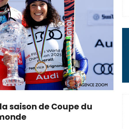
 : le message fort de Thibaut
rme à sa carrière
2 minutes chrono
 la saison de Coupe du
monde