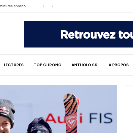
affaire qui a marqué le ski
les raisons de son changement de
e : le témoignage émouvant de
LECTURES
TOP CHRONO
ANTHOLO SKI
A PROPOS
2 minutes chrono
lympiques divisent déjà la
 L’Alpe
e : quand Hugo Desgrippes nous