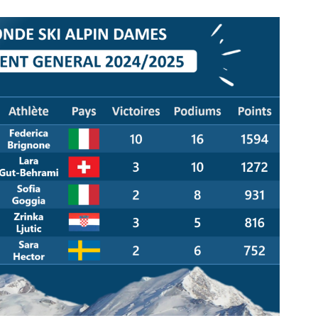
t reçu par la Poste (en raison du Covid !), Federica Brignone