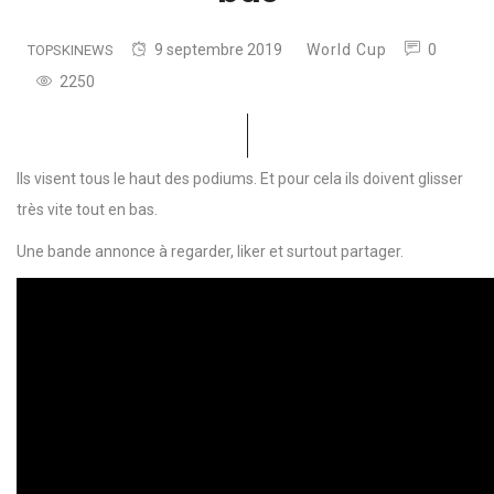
9 septembre 2019
World Cup
0
TOPSKINEWS
2250
Ils visent tous le haut des podiums. Et pour cela ils doivent glisser
très vite tout en bas.
Une bande annonce à regarder, liker et surtout partager.