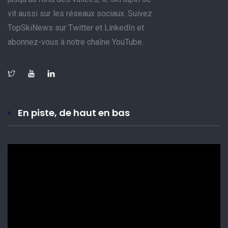
vit aussi sur les réseaux sociaux. Suivez
TopSkiNews sur Twitter et LinkedIn et
abonnez-vous à notre chaîne YouTube.
En piste, de haut en bas
Lecteur
vidéo