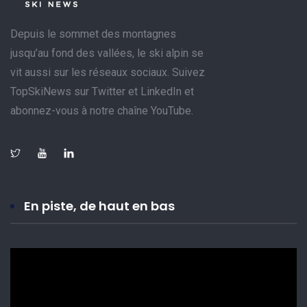
Depuis le sommet des montagnes
jusqu’au fond des vallées, le ski alpin se
vit aussi sur les réseaux sociaux. Suivez
TopSkiNews sur Twitter et LinkedIn et
abonnez-vous à notre chaîne YouTube.
En piste, de haut en bas
Lecteur
vidéo