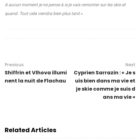
A aucun moment je ne pense à si je vais remonter sur les skis et
quand. Tout cela viendra bien plus tard ».
Previous
Next
Shiffrin et Vlhova illumi
Cyprien Sarrazin : « Je s
nent la nuit de Flachau
uis bien dans ma vie et
je skie comme je suis d
ans ma vie »
Related Articles