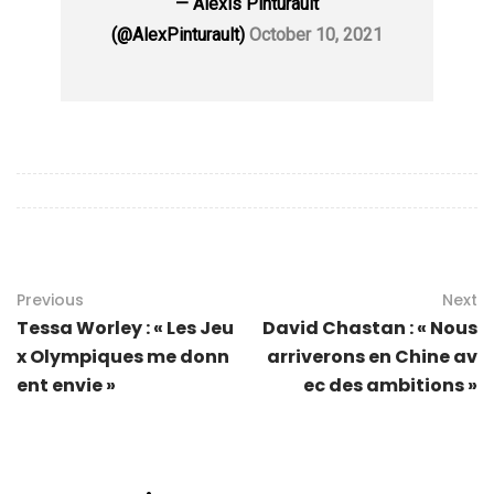
— Alexis Pinturault
(@AlexPinturault)
October 10, 2021
Previous
Next
Tessa Worley : « Les Jeu
David Chastan : « Nous
x Olympiques me donn
arriverons en Chine av
ent envie »
ec des ambitions »