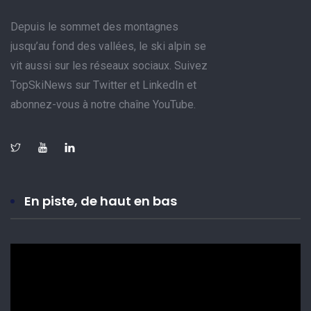
Depuis le sommet des montagnes
jusqu’au fond des vallées, le ski alpin se
vit aussi sur les réseaux sociaux. Suivez
TopSkiNews sur Twitter et LinkedIn et
abonnez-vous à notre chaîne YouTube.
En piste, de haut en bas
Lecteur
vidéo