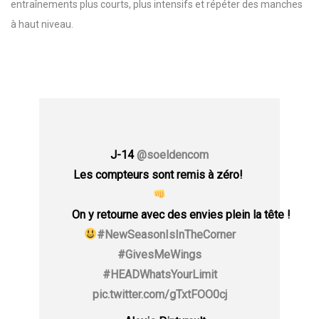
entraînements plus courts, plus intensifs et répéter des manches
à haut niveau.
J-14
@soeldencom
Les compteurs sont remis à zéro!
On y retourne avec des envies plein la tête !
#NewSeasonIsInTheCorner
#GivesMeWings
#HEADWhatsYourLimit
pic.twitter.com/gTxtFOO0cj