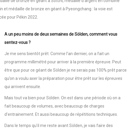
aille de bronze en géant à Sotchi, médaille d’argent en combiné
in et médaille de bronze en géant à Pyeongchang : la voie est
cée pour Pékin 2022.
A un peu moins de deux semaines de Sölden, comment vous
sentez-vous ?
Je me sens bientôt prêt. Comme l’an dernier, on a fait un
programme millimétré pour arriver à la première épreuve. Peut
être que pour ce géant de Sölden je ne serais pas 100% prêt parce
qu’on a voulu axer la préparation pour être prêt sur les épreuves
qui arrivent ensuite.
Mais tout va bien pour Sölden. On est dans une période où on a
fait beaucoup de volumes, avec beaucoup de charges
d’entrainement. Et aussi beaucoup de répétitions techniques.
Dans le temps qu’il me reste avant Sölden, je vais faire des