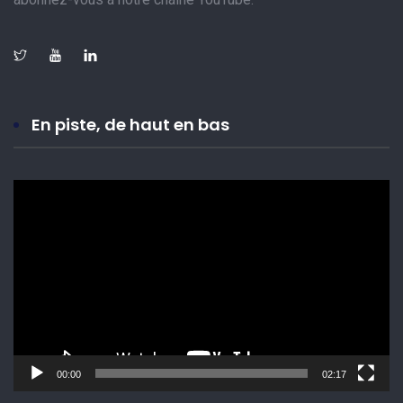
En piste, de haut en bas
Lecteur
vidéo
00:00
02:17