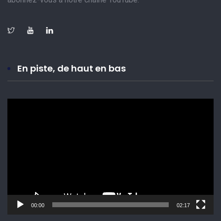
En piste, de haut en bas
Lecteur
vidéo
00:00
02:17