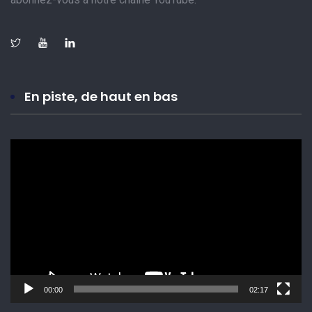
En piste, de haut en bas
Lecteur
vidéo
00:00
02:17