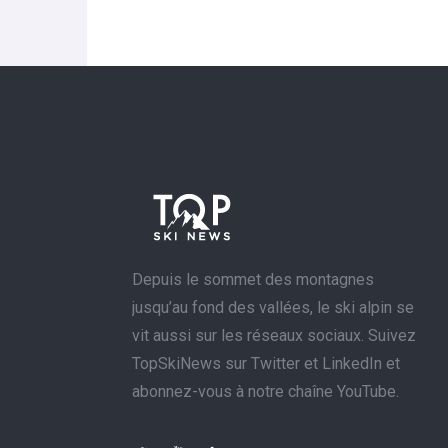
Depuis le sommet des montagnes
jusqu’au fond des vallées, le ski alpin se
vit aussi sur les réseaux sociaux. Suivez
TopSkiNews sur Twitter et LinkedIn et
abonnez-vous à notre chaîne YouTube.