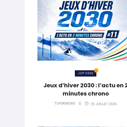
World Cup
-
Les (bons) mots pour le dir
parle de préparation mentale
World Cup
-
Les (bons) mots pour le dire
Favrot
Evénements
-
Lara Gut-Behrami met un te
JOP 2030
Jeux d’hiver 2030 : l’actu en 
minutes chrono
TOPSKINEWS
25 JUILLET 2026