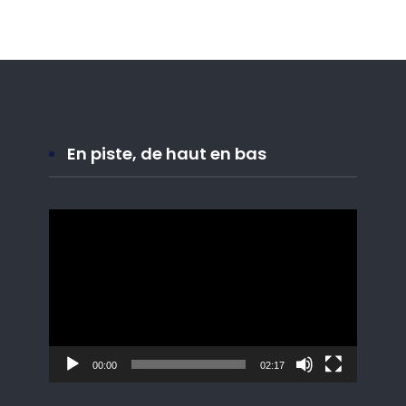
En piste, de haut en bas
Lecteur
vidéo
00:00
02:17