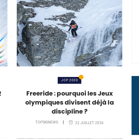
e : quand Hugo Desgrippes nous
 : le message fort de Thibaut
rme à sa carrière
JOP 2030
2
Freeride : pourquoi les Jeux
olympiques divisent déjà la
discipline ?
TOPSKINEWS
22 JUILLET 2026