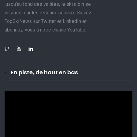
jusqu’au fond des vallées, le ski alpin se
vit aussi sur les réseaux sociaux. Suivez
TopSkiNews sur Twitter et LinkedIn et
abonnez-vous à notre chaîne YouTube.
En piste, de haut en bas
Lecteur
vidéo