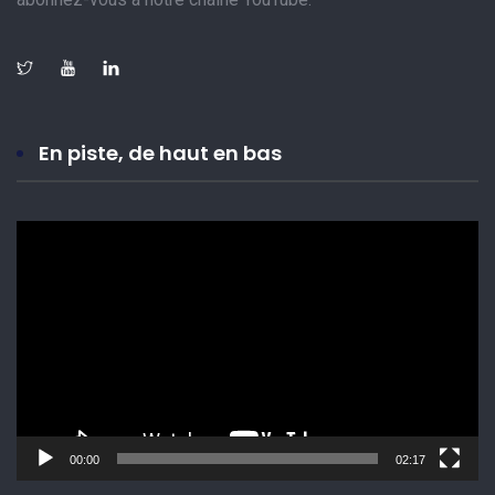
En piste, de haut en bas
Lecteur
vidéo
00:00
02:17