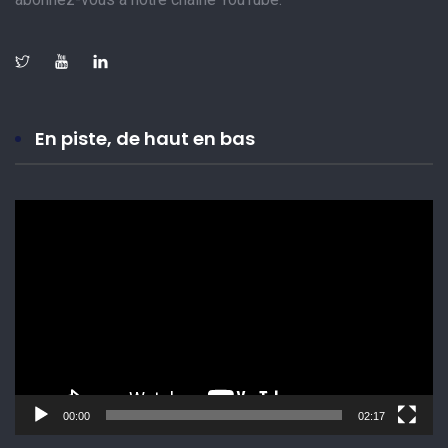
En piste, de haut en bas
Lecteur
vidéo
00:00
02:17