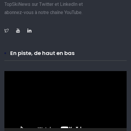
TopSkiNews sur Twitter et LinkedIn et
abonnez-vous à notre chaîne YouTube.
En piste, de haut en bas
Lecteur
vidéo