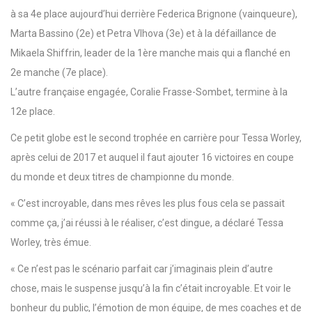
à sa 4e place aujourd’hui derrière Federica Brignone (vainqueure),
Marta Bassino (2e) et Petra Vlhova (3e) et à la défaillance de
Mikaela Shiffrin, leader de la 1ère manche mais qui a flanché en
2e manche (7e place).
L’autre française engagée, Coralie Frasse-Sombet, termine à la
12e place.
Ce petit globe est le second trophée en carrière pour Tessa Worley,
après celui de 2017 et auquel il faut ajouter 16 victoires en coupe
du monde et deux titres de championne du monde.
« C’est incroyable, dans mes rêves les plus fous cela se passait
comme ça, j’ai réussi à le réaliser, c’est dingue, a déclaré Tessa
Worley, très émue.
« Ce n’est pas le scénario parfait car j’imaginais plein d’autre
chose, mais le suspense jusqu’à la fin c’était incroyable. Et voir le
bonheur du public, l’émotion de mon équipe, de mes coaches et de