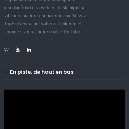
jusqu’au fond des vallées, le ski alpin se
vit aussi sur les réseaux sociaux. Suivez
TopSkiNews sur Twitter et LinkedIn et
abonnez-vous à notre chaîne YouTube.
En piste, de haut en bas
Lecteur
vidéo