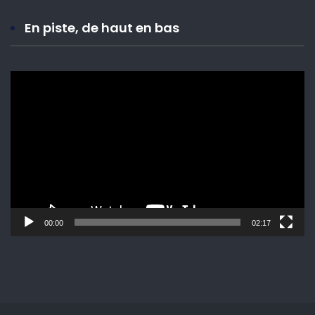
En piste, de haut en bas
Lecteur
vidéo
00:00
02:17