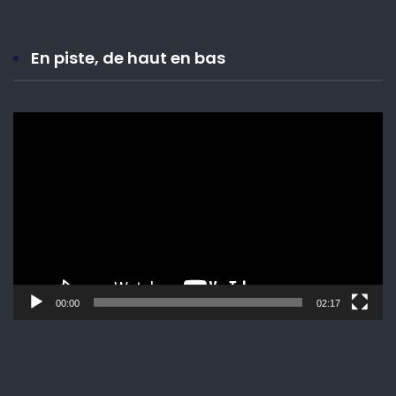
En piste, de haut en bas
Lecteur
vidéo
00:00
02:17