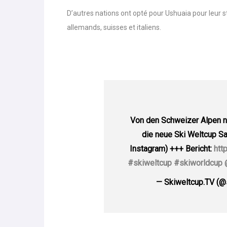
d’éviter d’être dépendant d’éventuelles mauvaise
D’autres nations ont opté pour Ushuaia pour leur 
allemands, suisses et italiens.
Von den Schweizer Alpen na
die neue Ski Weltcup Sa
Instagram) +++ Bericht:
htt
#skiweltcup
#skiworldcup
— Skiweltcup.TV (@