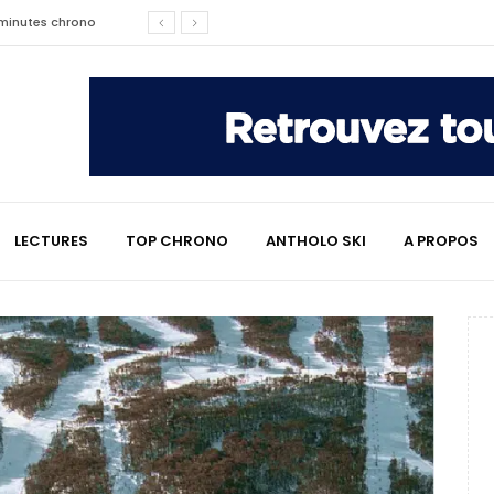
affaire qui a marqué le ski
les raisons de son changement de
e : le témoignage émouvant de
LECTURES
TOP CHRONO
ANTHOLO SKI
A PROPOS
2 minutes chrono
lympiques divisent déjà la
 L’Alpe
e : quand Hugo Desgrippes nous