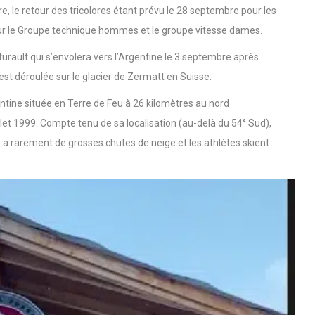
 est prévu le 8 septembre. Ce stage de ski se déroulera
, le retour des tricolores étant prévu le 28 septembre pour les
 pour le Groupe technique hommes et le groupe vitesse dames.
nturault qui s’envolera vers l’Argentine le 3 septembre après
est déroulée sur le glacier de Zermatt en Suisse.
entine située en Terre de Feu à 26 kilomètres au nord
illet 1999. Compte tenu de sa localisation (au-delà du 54° Sud),
l y a rarement de grosses chutes de neige et les athlètes skient