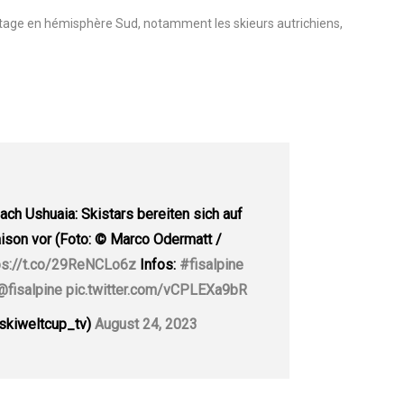
s conditions météo en Europe.
stage en hémisphère Sud, notamment les skieurs autrichiens,
ch Ushuaia: Skistars bereiten sich auf
ison vor (Foto: © Marco Odermatt /
ps://t.co/29ReNCLo6z
Infos:
#fisalpine
@fisalpine
pic.twitter.com/vCPLEXa9bR
skiweltcup_tv)
August 24, 2023