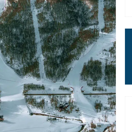
 : le message fort de Thibaut
rme à sa carrière
2 minutes chrono