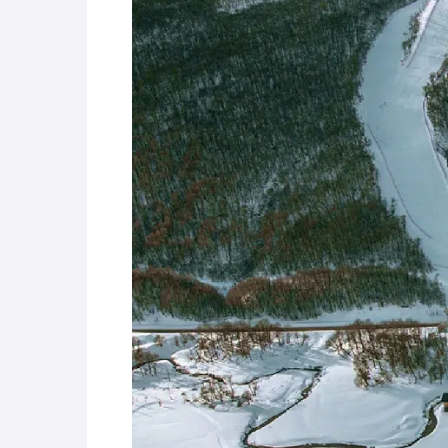
parle de préparation mentale
World Cup
-
Les (bons) mots pour le dire
Favrot
Evénements
-
Lara Gut-Behrami met un te
JOP 2030
-
Jeux d’hiver 2030 : l’actu en 