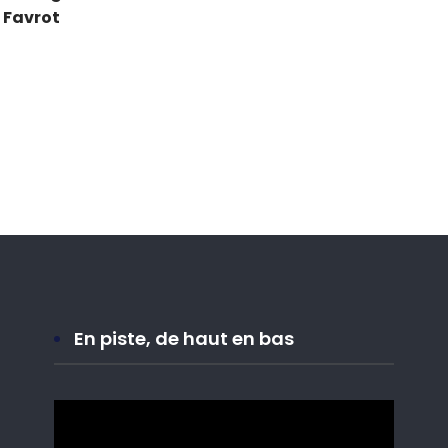
s) mots pour le
Quand une sélection
e message fort de
oublie son histoire
 Favrot
En piste, de haut en bas