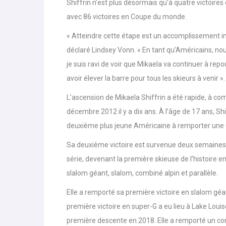
monde. Mikaela Shiffrin avait égalé le record de Vo
Shiffrin n’est plus désormais qu’à quatre victoir
avec 86 victoires en Coupe du monde.
« Atteindre cette étape est un accomplissement in
déclaré Lindsey Vonn. « En tant qu’Américains, nou
je suis ravi de voir que Mikaela va continuer à repo
avoir élever la barre pour tous les skieurs à venir ».
L’ascension de Mikaela Shiffrin a été rapide, à 
décembre 2012 il y a dix ans. À l’âge de 17 ans, Sh
deuxième plus jeune Américaine à remporter une 
Sa deuxième victoire est survenue deux semaines plu
série, devenant la première skieuse de l’histoire e
slalom géant, slalom, combiné alpin et parallèle.
Elle a remporté sa première victoire en slalom géan
première victoire en super-G a eu lieu à Lake Lou