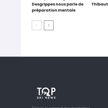
Les (bons) mots pour le
Les (bon
dire : quand Hugo
dire : l
Desgrippes nous parle de
Thibaut
préparation mentale