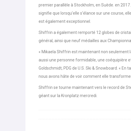
première descente en 2018. Elle a remporté un co
premier parallèle à Stockholm, en Suède. en 2017. L
signifie que lorsqu’elle s’élance sur une course, 
est également exceptionnel.
Shiffrin a également remporté 12 globes de cristal 
général, ainsi que neuf médailles aux Championnats
« Mikaela Shiffrin est maintenant non seulement la
aussi une personne formidable, une coéquipière et 
Goldschmidt, PDG de U.S. Ski & Snowboard. « En tan
nous avons hâte de voir comment elle transformera 
Shiffrin se tourne maintenant vers le record de St
géant sur la Kronplatz mercredi.