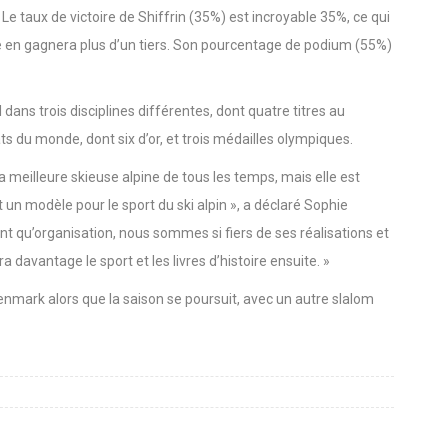
mbiné alpin à Crans-Montana, en Suisse, en 2017 et son
e taux de victoire de Shiffrin (35%) est incroyable 35%, ce qui
elle en gagnera plus d’un tiers. Son pourcentage de podium (55%)
dans trois disciplines différentes, dont quatre titres au
 du monde, dont six d’or, et trois médailles olympiques.
 meilleure skieuse alpine de tous les temps, mais elle est
un modèle pour le sport du ski alpin », a déclaré Sophie
t qu’organisation, nous sommes si fiers de ses réalisations et
davantage le sport et les livres d’histoire ensuite. »
enmark alors que la saison se poursuit, avec un autre slalom