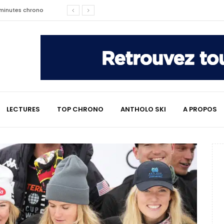
affaire qui a marqué le ski
les raisons de son changement de
e : le témoignage émouvant de
LECTURES
TOP CHRONO
ANTHOLO SKI
A PROPOS
2 minutes chrono
lympiques divisent déjà la
 L’Alpe
e : quand Hugo Desgrippes nous