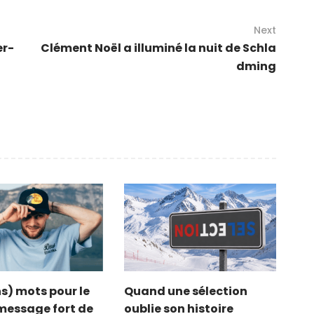
Next
er-
Clément Noël a illuminé la nuit de Schla
dming