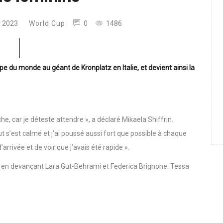
e féminine
r 2023
World Cup
0
1486
pe du monde au géant de Kronplatz en Italie, et devient ainsi la
, car je déteste attendre », a déclaré Mikaela Shiffrin.
ut s’est calmé et j’ai poussé aussi fort que possible à chaque
’arrivée et de voir que j’avais été rapide ».
z en devançant Lara Gut-Behrami et Federica Brignone. Tessa