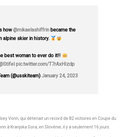
is how
@mikaelashiffrin
became the
alpine skier in history.
he best woman to ever do it!!
@Stifel
pic.twitter.com/T7rAxHIzdp
 Team (@usskiteam)
January 24, 2023
sey Vonn, qui détenait un record de 82 victoires en Coupe du