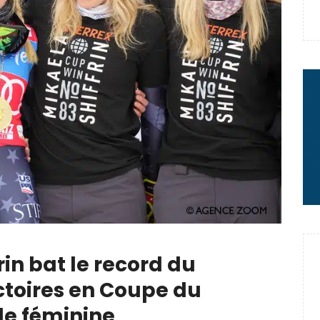
 : le message fort de Thibaut
rme à sa carrière
2 minutes chrono
rin bat le record du
toires en Coupe du