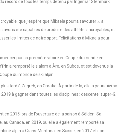
nn à Kranjska Gora, en Slovénie, il y a seulement 16 jours.
es du record de tous les temps déténu par Ingemar Stenmark
croyable, que j’espère que Mikaela pourra savourer », a
s avons été capables de produire des athlètes incroyables, et
usser les limites de notre sport. Félicitations à Mikaela pour
commencer par sa première vitoire en Coupe du monde en
iffrin a remporté le slalom à Åre, en Suède, et est devenue la
Coupe du monde de ski alpin.
s tard à Zagreb, en Croatie. À partir de là, elle a poursuivi sa
n 2019 à gagner dans toutes les disciplines : descente, super-G,
t en 2015 lors de l’ouverture de la saison à Sölden. Sa
ise, au Canada, en 2019, où elle a également remporté sa