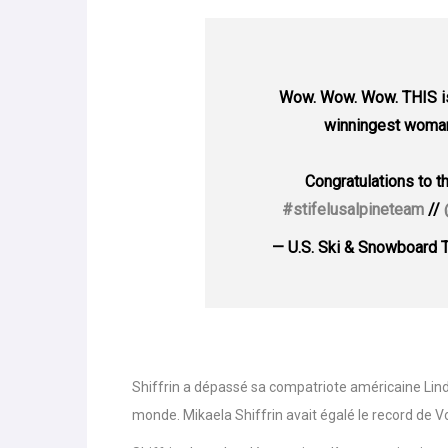
Wow. Wow. Wow. THIS 
winningest woman 
Congratulations to t
#stifelusalpineteam
//
— U.S. Ski & Snowboard
Shiffrin a dépassé sa compatriote américaine Lind