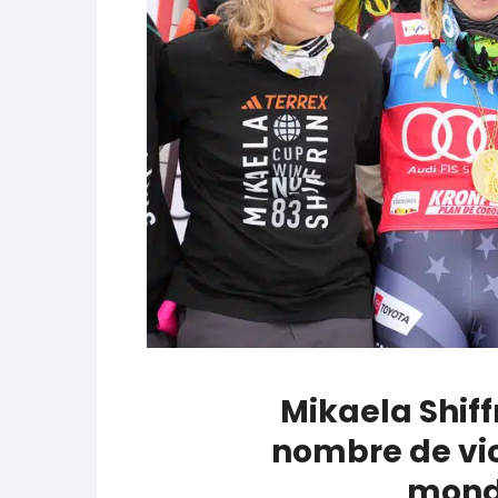
parle de préparation mentale
World Cup
-
Les (bons) mots pour le dire
Favrot
Evénements
-
Lara Gut-Behrami met un te
JOP 2030
-
Jeux d’hiver 2030 : l’actu en 
Mikaela Shiff
nombre de vic