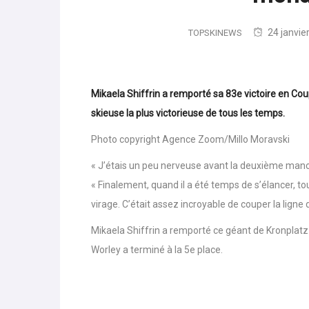
mond
24 janvie
TOPSKINEWS
Mikaela Shiffrin a remporté sa 83e victoire en Cou
skieuse la plus victorieuse de tous les temps.
Photo copyright Agence Zoom/Millo Moravski
« J’étais un peu nerveuse avant la deuxième manche
« Finalement, quand il a été temps de s’élancer, to
virage. C’était assez incroyable de couper la ligne d
Mikaela Shiffrin a remporté ce géant de Kronplat
Worley a terminé à la 5e place.