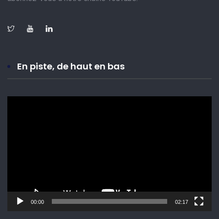
En piste, de haut en bas
Lecteur
vidéo
00:00
02:17