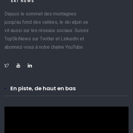
Depuis le sommet des montagnes
jusqu’au fond des vallées, le ski alpin se
vit aussi sur les réseaux sociaux. Suivez
TopSkiNews sur Twitter et LinkedIn et
abonnez-vous à notre chaîne YouTube.
En piste, de haut en bas
Lecteur
vidéo