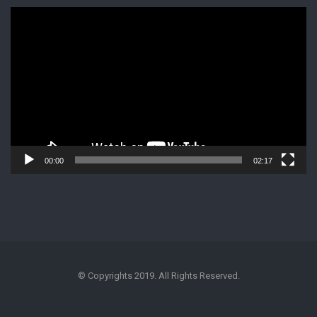
Lecteur
vidéo
00:00
02:17
© Copyrights 2019. All Rights Reserved.