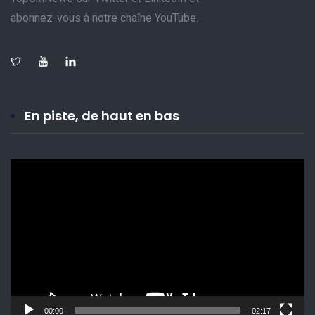
abonnez-vous à notre chaîne YouTube.
En piste, de haut en bas
Lecteur
vidéo
00:00
02:17