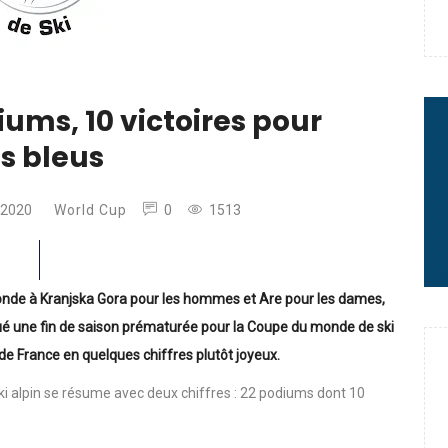
e : quand Hugo Desgrippes nous
 : le message fort de Thibaut
diums, 10 victoires pour
es bleus
rme à sa carrière
 2020
World Cup
0
1513
onde à Kranjska Gora pour les hommes et Are pour les dames,
ué une fin de saison prématurée pour la Coupe du monde de ski
de France en quelques chiffres plutôt joyeux.
ski alpin se résume avec deux chiffres : 22 podiums dont 10