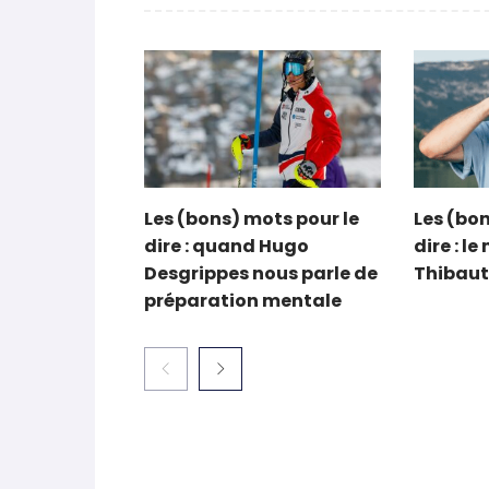
Les (bons) mots pour le
Les (bon
dire : quand Hugo
dire : l
Desgrippes nous parle de
Thibaut
préparation mentale