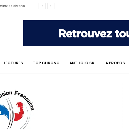
2 minutes chrono
affaire qui a marqué le ski
les raisons de son changement de
LECTURES
TOP CHRONO
ANTHOLO SKI
A PROPOS
e : le témoignage émouvant de
2 minutes chrono
lympiques divisent déjà la
 L’Alpe