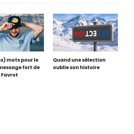
s) mots pour le
Quand une sélection
e message fort de
oublie son histoire
 Favrot