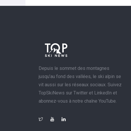
Depuis le sommet des montagnes
jusqu’au fond des vallées, le ski alpin se
vit aussi sur les réseaux sociaux. Suivez
TopSkiNews sur Twitter et LinkedIn et
abonnez-vous à notre chaîne YouTube.