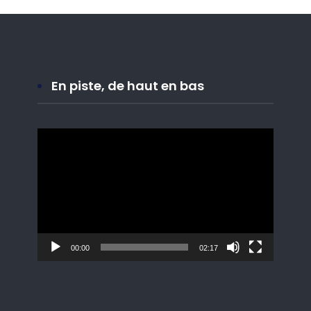
En piste, de haut en bas
Lecteur
vidéo
00:00
02:17