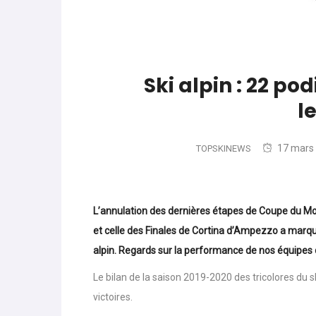
World Cup
-
Les (bons) mots pour le dir
parle de préparation mentale
World Cup
-
Les (bons) mots pour le dire
Ski alpin : 22 po
Favrot
l
Evénements
-
Lara Gut-Behrami met un te
17 mars
TOPSKINEWS
L’annulation des dernières étapes de Coupe du M
et celle des Finales de Cortina d’Ampezzo a marq
alpin. Regards sur la performance de nos équipes 
Le bilan de la saison 2019-2020 des tricolores du 
victoires.