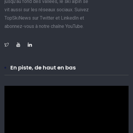
jusqu’au fond des vallées, le ski alpin se
vit aussi sur les réseaux sociaux. Suivez
TopSkiNews sur Twitter et LinkedIn et
abonnez-vous à notre chaîne YouTube.
En piste, de haut en bas
Lecteur
vidéo