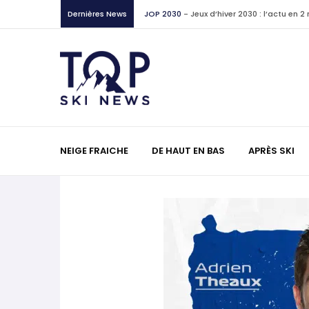
Dernières News
Non classé
-
Deux lectures utiles sur une 
français
Interviews
-
Filip Zubčić chez Nordica : 
skis
World Cup
-
Les (bons) mots pour le dir
NEIGE FRAICHE
DE HAUT EN BAS
APRÈS SKI
Mikaela Shiffrin sur LinkedIn
JOP 2030
-
Jeux d’hiver 2030 : l’actu en 
JOP 2030
-
Freeride : pourquoi les Jeux o
discipline ?
Lectures
-
La Vallée d’Aoste racontée par
World Cup
-
Les (bons) mots pour le dir