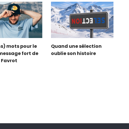
s) mots pour le
Quand une sélection
e message fort de
oublie son histoire
 Favrot