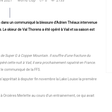
re 2021
World Cup
0
2133
in dans un communiqué la blessure d’Adrien Théaux intervenue
s.
Le skieur de Val Thorens a été opéré à Vail et sa saison est
 de Super G à Copper Mountain. Il souffre d’une fracture du
Opéré cette nuit à Vail, il sera prochainement rapatrié en France.
ue le communiqué de la FFS.
 s’apprêtait à disputer fin novembre la Lake Louise la première
 à Orcières Merlette au cours d’un entrainement, ce qui avait