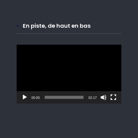
En piste, de haut en bas
Lecteur
vidéo
00:00
02:17