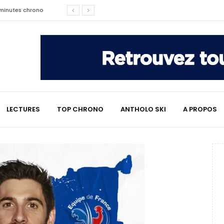
affaire qui a marqué le ski
les raisons de son changement de
e : le témoignage émouvant de
LECTURES
TOP CHRONO
ANTHOLO SKI
A PROPOS
2 minutes chrono
lympiques divisent déjà la
 L’Alpe
e : quand Hugo Desgrippes nous