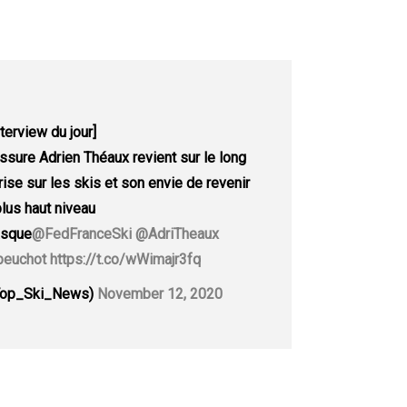
nterview du jour]
sure Adrien Théaux revient sur le long
ise sur les skis et son envie de revenir
plus haut niveau
asque
@FedFranceSki
@AdriTheaux
beuchot
https://t.co/wWimajr3fq
op_Ski_News)
November 12, 2020