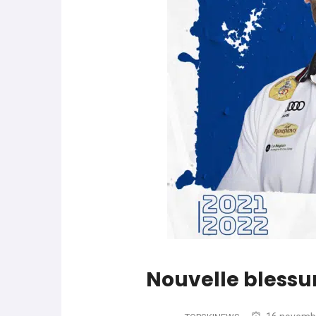
parle de préparation mentale
World Cup
-
Les (bons) mots pour le dire
Favrot
Evénements
-
Lara Gut-Behrami met un te
Nouvelle blessu