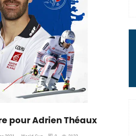
 : le message fort de Thibaut
rme à sa carrière
re pour Adrien Théaux