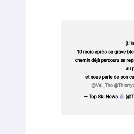
[L’i
10 mois après sa grave bles
chemin déjà parcouru sa repr
au 
et nous parle de son c
@Val_Tho
@Thierry
— Top Ski News
(@T