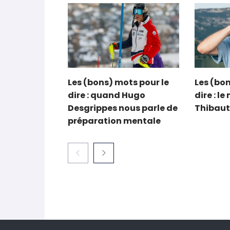
Les (bons) mots pour le
Les (bon
dire : quand Hugo
dire : l
Desgrippes nous parle de
Thibaut
préparation mentale