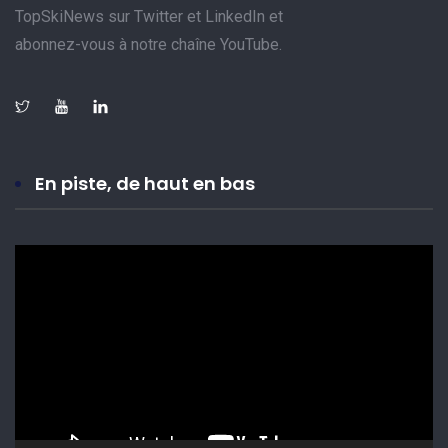
TopSkiNews sur Twitter et LinkedIn et
abonnez-vous à notre chaîne YouTube.
En piste, de haut en bas
Lecteur
vidéo