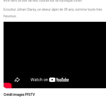
être fiers ce soir de leur course sur la mythique Streif.
Ecoutez Johan Clarey, un skieur alpin de 39 ans, somme toute très
heureux…
Crédit images FFSTV