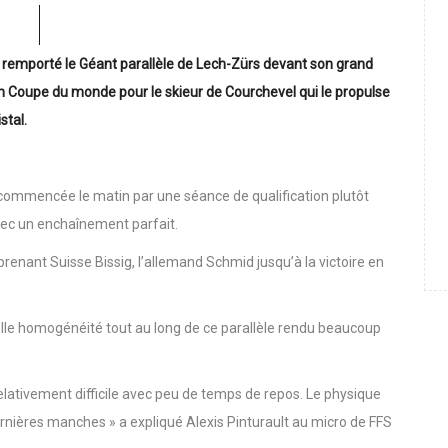
a remporté le Géant parallèle de Lech-Zürs devant son grand
 en Coupe du monde pour le skieur de Courchevel qui le propulse
stal.
, commencée le matin par une séance de qualification plutôt
avec un enchaînement parfait.
urprenant Suisse Bissig, l’allemand Schmid jusqu’à la victoire en
belle homogénéité tout au long de ce parallèle rendu beaucoup
t relativement difficile avec peu de temps de repos. Le physique
ernières manches » a expliqué Alexis Pinturault au micro de FFS