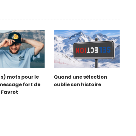
s) mots pour le
Quand une sélection
e message fort de
oublie son histoire
 Favrot