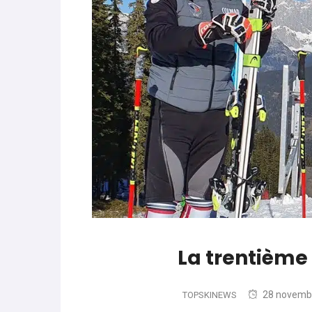
World Cup
-
Les (bons) mots pour le dir
parle de préparation mentale
World Cup
-
Les (bons) mots pour le dire
Favrot
Evénements
-
Lara Gut-Behrami met un te
La trentième 
28 novemb
TOPSKINEWS