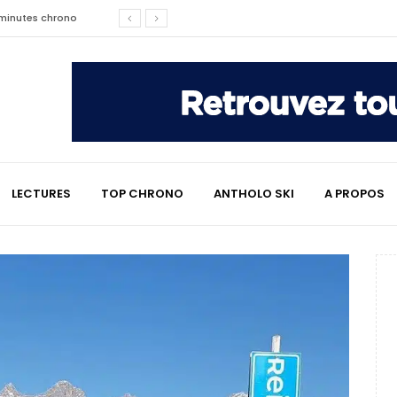
2 minutes chrono
affaire qui a marqué le ski
les raisons de son changement de
LECTURES
TOP CHRONO
ANTHOLO SKI
A PROPOS
e : le témoignage émouvant de
2 minutes chrono
lympiques divisent déjà la
 L’Alpe