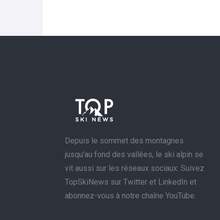
Depuis le sommet des montagnes
jusqu’au fond des vallées, le ski alpin se
vit aussi sur les réseaux sociaux. Suivez
TopSkiNews sur Twitter et LinkedIn et
abonnez-vous à notre chaîne YouTube.