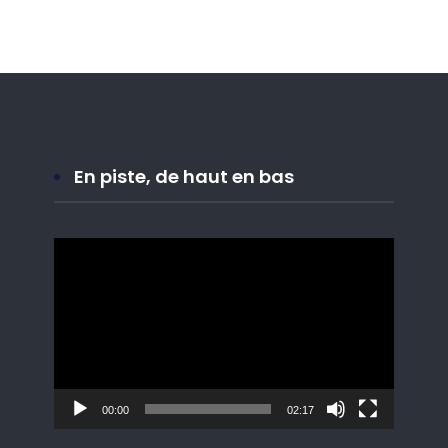
En piste, de haut en bas
Lecteur
vidéo
00:00
02:17