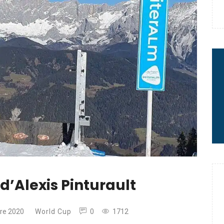
e : quand Hugo Desgrippes nous
 : le message fort de Thibaut
rme à sa carrière
d’Alexis Pinturault
re 2020
World Cup
0
1712