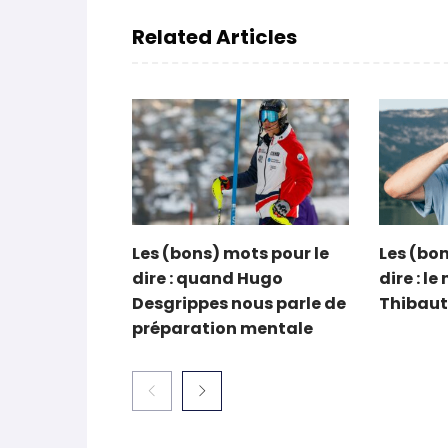
Related Articles
Les (bons) mots pour le
Les (bon
dire : quand Hugo
dire : l
Desgrippes nous parle de
Thibaut
préparation mentale